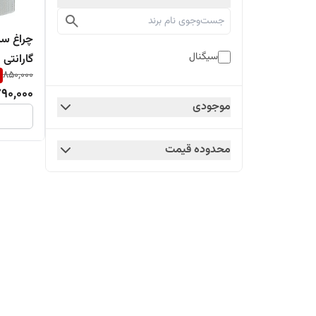
چراغ سن
سیگنال
گارانتی 2سال
850,000
90,000
موجودی
محدوده قیمت