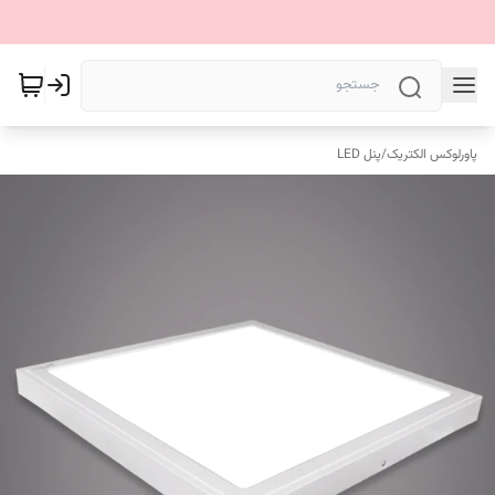
پاورلوکس الکتریک
/
پنل LED