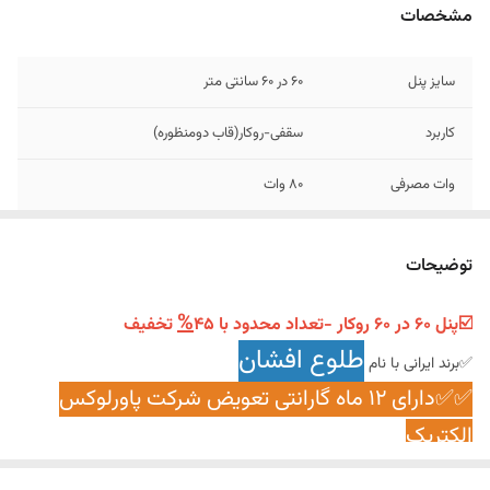
مشخصات
سایز پنل
۶۰ در ۶۰ سانتی متر
کاربرد
سقفی-روکار(قاب دومنظوره)
وات مصرفی
۸۰ وات
گارانتی
۱۲ ماه گارانتی تعویض پاورلوکس الکتریک
توضیحات
میزان شدت نور
6۰۰۰ لومن
%
☑️پنل ۶۰ در ۶۰ روکار -تعداد محدود با 45
تخفیف
مجوزها
دارای کد ۱۰ رقمی استاندارد ملی ایران
طلوع افشان
✅برند ایرانی با نام
نوع چیپ
SMD
✅✅دارای ۱۲ ماه گارانتی تعویض شرکت پاورلوکس
الکتریک
سازنده
ایران
✅دارای کد ۱۰ رقمی استاندارد و تضمین اصالت و توان