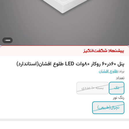
پنل 60در60 روکار 80وات LED طلوع افشان(استاندارد)
برند:
طلوع افشان
تعداد
تک
بسته 10 عددی
رنگ نور
نچرال(طبیعی)