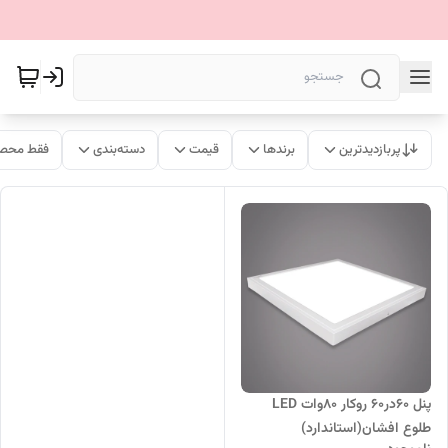
پربازدیدترین
برندها
قیمت
دسته‌بندی
فقط محصو
پنل 60در60 روکار 80وات LED
طلوع افشان(استاندارد)