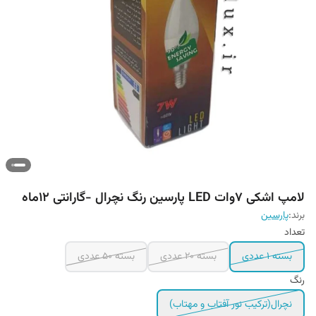
لامپ اشکی ۷وات LED پارسین رنگ نچرال -گارانتی ۱۲ماه
برند:
پارسین
تعداد
بسته ۱ عددی
بسته 20 عددی
بسته 50 عددی
رنگ
نچرال(ترکیب نور آفتاب و مهتاب)