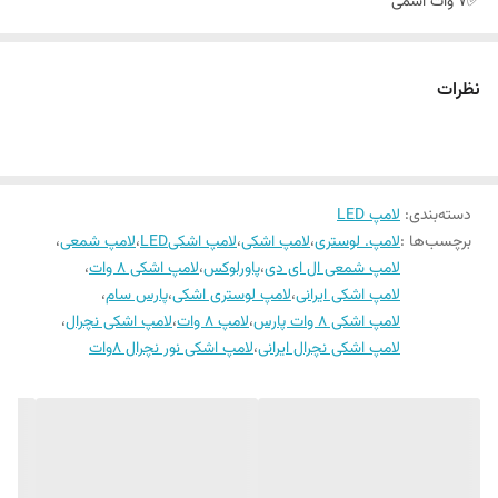
✅۷ وات اسمی
✅کالای ایرانی با قیمت اقتصادی
✅طول عمر مفید ۱۵۰۰۰ ساعت
نظرات
✅مناسب سرپیچ های شمعی یا به اصطلاح E14
☑️ بسته بندی زیبا
❎پاورلوکس الکتریک، بهترین کیفیت، بهترین قیمت😉
دسته‌بندی
:
لامپ LED
☑️☑️تولیدکننده و پخش کننده محصولات روشنایی در ایران❎❎
برچسب‌ها :
لامپ. لوستری
،
لامپ اشکی
،
لامپ اشکیLED
،
لامپ شمعی
،
لامپ شمعی ال ای دی
،
پاورلوکس
،
لامپ اشکی ۸ وات
،
لامپ اشکی ایرانی
،
لامپ لوستری اشکی
،
پارس سام
،
لامپ اشکی ۸ وات پارس
،
لامپ ۸ وات
،
لامپ اشکی نچرال
،
لامپ اشکی نچرال ایرانی
،
لامپ اشکی نور نچرال ۸وات