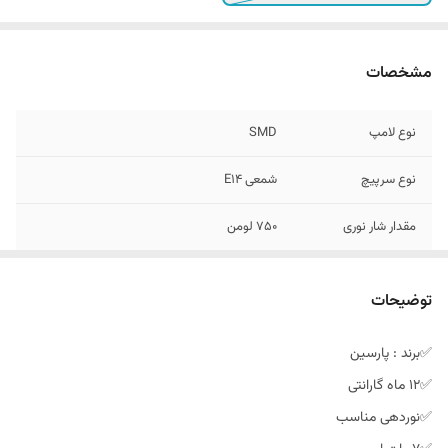
مشخصات
نوع لامپ
SMD
نوع سرپیچ
شمعی E14
مقدار شار نوری
۷۵۰ لومن
جنس بدنه
آلومینیوم و ABS
توضیحات
رنگ نور
نچرال یا به اصطلاح رنگ طبیعی با ترکیب آفتابی و
مهتابی(۴۵۰۰ کلوین دمای نوری)
✅برند : پارسین
✅۱۲ ماه گارانتی
گارانتی
گارانتی تعویض ۱۲ ماه شرکت پاورلوکس الکتریک
✅نوردهی مناسب
سازنده
ایران