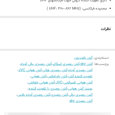
دارای تقویت کننده درونی جهت فرکانسهای UHF
رنج فرکانس
460-870 MHZ
محدوده فرکانسی: (UHF: 470-862 MHz )
وزن
دارای دومدل 5 و 10 متری کابل کواکسیال
~400 گرم
نویز کمتر از 1.5 دسی بل
نظرات
قدرت تقویت کننده
تا 20 دسیبل
خرید عمده 02166769248
امپدانس
75 اهم
دسته‌بندی
:
آنتن تلویزیون
برچسب‌ها :
آنتن sky
،
آنتن رومیزی اسکای
،
آنتن رومیزی برقی آویژه
،
آنتن رومیزی آویژه
،
آنتن رومیزی هانی
،
آنتن هوایی JVC
،
تقویت کننده آنتن
،
آنتن پاورلوکس
،
آنتن هوایی
،
آنتن هوایی تلسکوپی
،
JVC
،
آنتن هوایی خفاشی
،
بوستر آنتن هوایی
،
آنتن رومیزی با تقویت کننده
،
آنتن رومیزی برقی
،
آنتن رومیزی
،
آنتن رومیزی آویژه پلاس
،
آنتن رومیزی sky