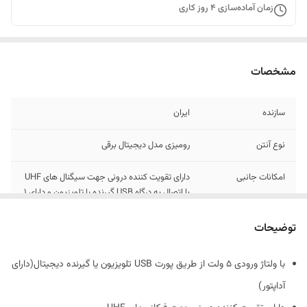
زمان آماده‌سازی
4
روز کاری
مشخصات
سازنده
ایران
نوع آنتن
رومیزی مدل دیجیتال برقی
امکانات جانبی
دارای تقویت کننده درونی جهت سیگنال های UHF
با اتصال به درگاه USB گیرنده یا تلویزیون و دارای ۱
عدد آداپتور ۵ولتی جهت اتصال به برق
توضیحات
ابعاد
25*17 سانتی متر
با ولتاژ ورودی 5 ولت از طریق پورت USB تلویزیون یا گیرنده دیجیتال(دارای
کاربرد
جهت اتصال به انواع گیرنده های دیجیتال و
آداپتور)
TVنسل جدید و قدیم