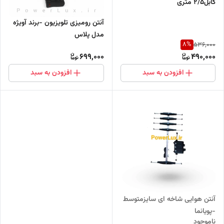
کابل2/5 متری
آنتن رومیزی تلویزیون -برند آویژه
مدل پلاس
8
%
536,000
699,000
490,000
افزودن به سبد
افزودن به سبد
آنتن هوایی شاخه ای سایزمتوسط
-پویانما
ناموجود