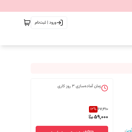
ورود | ثبت‌نام
زمان آماده‌سازی
3
روز کاری
12
%
67,410
59,000
یز
،