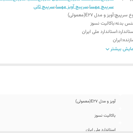
سرپیچ مهسا
،
سرپیچ آویز مهسا
،
سرپیچ ثانی
ع سرپیچ
:
آویز و مدل E27(معمولی)
نس بدنه
:
باکالیت نسوز
تاندارد
:
استاندارد ملی ایران
زنده
:
ایران
نس مغزی
:
برنج
ایش بیشتر
آویز و مدل E27(معمولی)
باکالیت نسوز
استاندارد ملی ایران