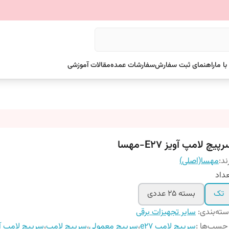
ا ما
راهنمای ثبت سفارش
سفارشات عمده
مقالات آموزشی
پیچ لامپ آویز E27-مهسا
ند:
مهسا(اصلی)
داد
تک
بسته 25 عددی
ته‌بندی
:
سایر تجهیزات برقی
چسب‌ها :
سرپیچ لامپ e27
،
سرپیچ معمولی
،
سرپیچ لامپ
،
سرپیچ لامپ آو