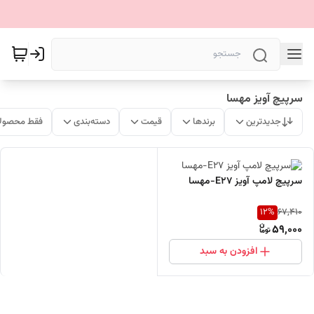
سرپیچ آویز مهسا
جدیدترین
برندها
قیمت
دسته‌بندی
فقط محصولا
سرپیچ لامپ آویز E27-مهسا
12
%
67,410
59,000
افزودن به سبد