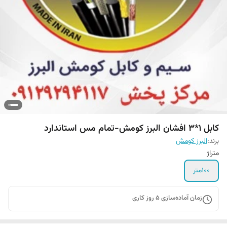
کابل 1*3 افشان البرز کومش-تمام مس استاندارد
برند:
البرز کومش
متراژ
100متر
زمان آماده‌سازی
5
روز کاری