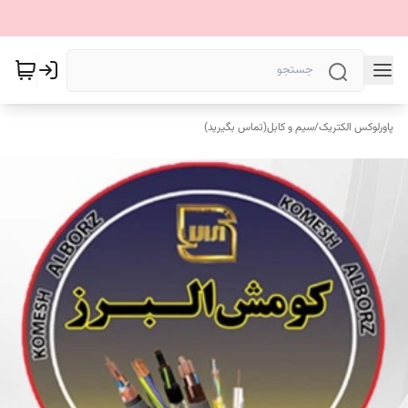
پاورلوکس الکتریک
/
سیم و کابل(تماس بگیرید)