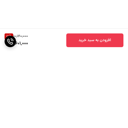
15
%
10,140,000
افزودن به سبد خرید
8,601,000
برگشت به بالا