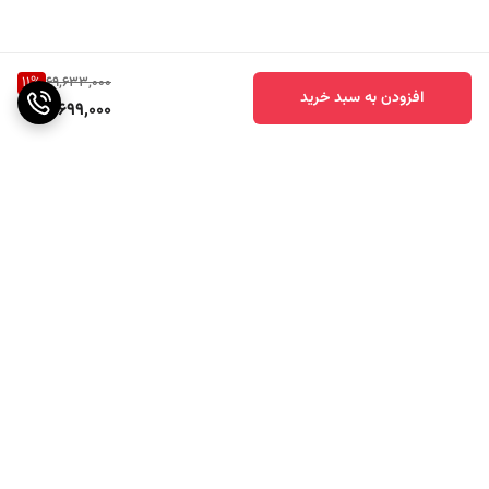
11
%
69,633,000
افزودن به سبد خرید
61,699,000
برگشت به بالا