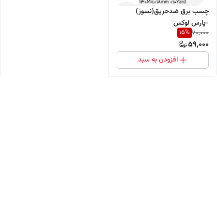
چسب برق ضدحریق(نسوز)
-پارس لوکس
15
%
70,000
59,000
افزودن به سبد