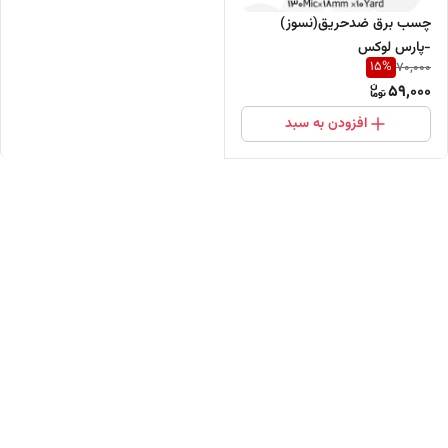
چسب برق ضدحریق(نسوز)
-پارس لوکس
15
%
70,000
59,000
افزودن به سبد