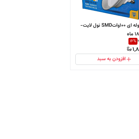
چراغ سوله ای 100واتSMD نول لایت-
16
%
1,
افزودن به سبد