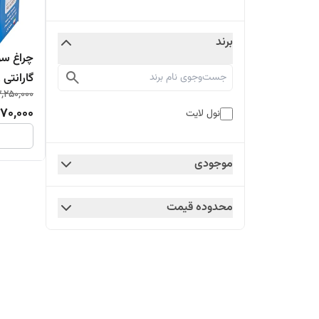
برند
گارانتی 18 ماه
2,250,000
870,000
نول لایت
موجودی
محدوده قیمت