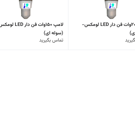
لامپ ۲٠٠وات فن دار LED لومکس-
لامپ ۱۵٠وات فن دار LED ل
ی)
(سوله ای)
یرید
تماس بگیرید