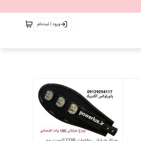
ورود | ثبت‌نام
چراغ خیابانی 150وات COB آلومینیوم