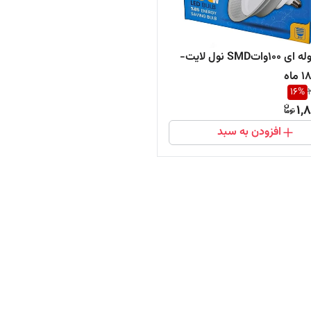
چراغ سوله ای 100واتSMD نول لایت-
16
%
1,
افزودن به سبد