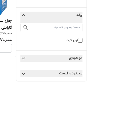
برند
گارانتی 18 ماه
2,250,000
870,000
نول لایت
موجودی
محدوده قیمت