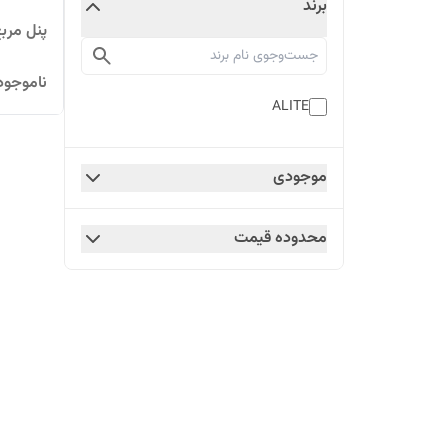
برند
پنل مربع ۱۸وات LED برند 
ناموجود
ALITE
موجودی
محدوده قیمت