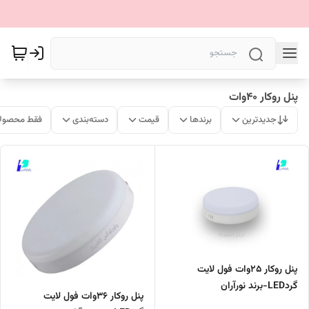
پنل روکار 40وات
جدیدترین
برندها
قیمت
دسته‌بندی
فقط محصولا
پنل روکار 25وات فول لایت
گردLED-برند نورآران
پنل روکار 36وات فول لایت