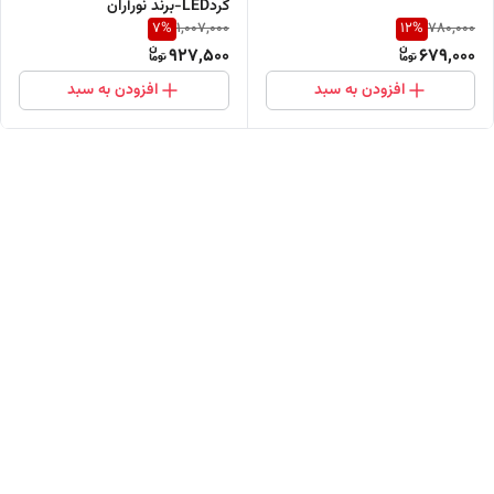
گردLED-برند نورآران
7
%
12
%
1,007,000
780,000
927,500
679,000
افزودن به سبد
افزودن به سبد