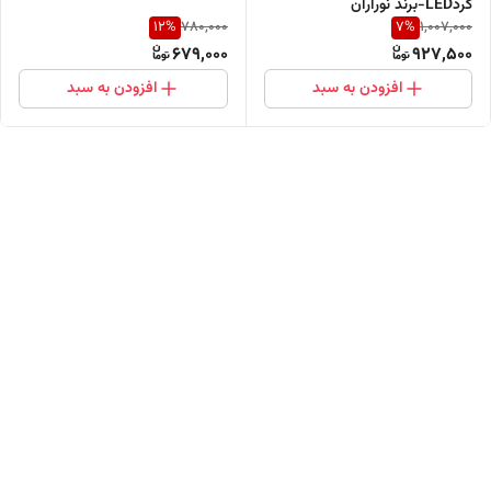
گردLED-برند نورآران
12
%
7
%
780,000
1,007,000
679,000
927,500
افزودن به سبد
افزودن به سبد