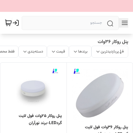
پنل روکار 36وات
پربازدیدترین
برندها
قیمت
دسته‌بندی
فقط محصو
پنل روکار 25وات فول لایت
گردLED-برند نورآران
پنل روکار 36وات فول لایت