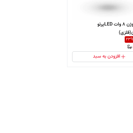
پنل هالوژن 8 وات LEDپرتو
(فلزی)
23
افزودن به سبد