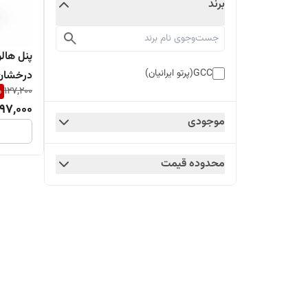
برند
GCC(پرتو ایرانیان)
درخشان
%
127,200
97,000
موجودی
محدوده قیمت