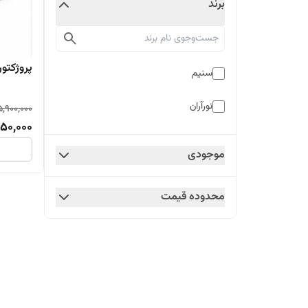
برند
پروژکتور 300وات SMD لنزدار نور
سنیم
نورآران
5,900,000
50,000
موجودی
محدوده قیمت