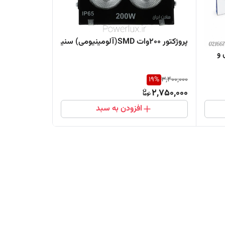
پروژکتور 200وات SMD(آلومینیومی) سنیم
ومی و
19
%
3,400,000
2,750,000
افزودن به سبد