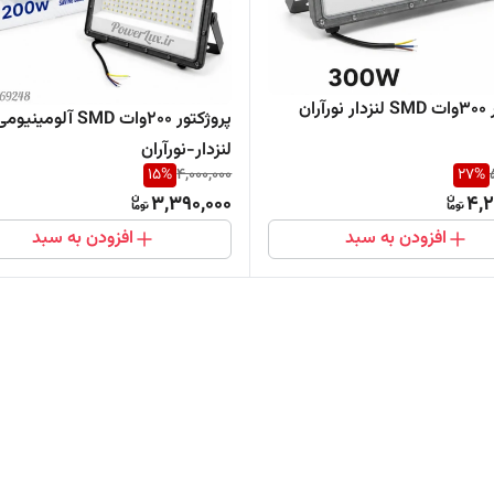
آران
پروژکتور 200وات SMD آلومینی
لنزدار-نورآران
15
%
4,000,000
27
%
3,390,000
4,2
افزودن به سبد
افزودن به سبد