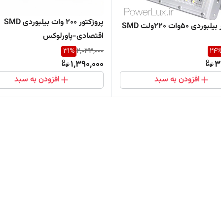
پروژکتور 200 وات بیلبوردی SMD
دی 50وات 220ولت SMD
اقتصادی-پاورلوکس
31
%
2,033,000
24
1,390,000
3
افزودن به سبد
افزودن به سبد