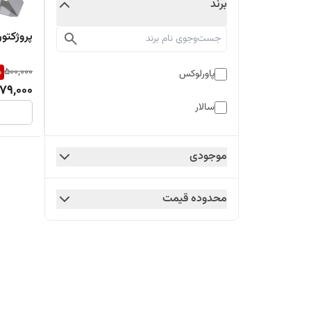
برند
پروژکتور بیلبور
%
500,000
پاورلوکس
79,000
سالار
موجودی
محدوده قیمت