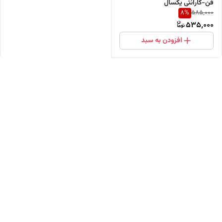
فن-گارانتی یکسال
8
%
585,000
535,000
افزودن به سبد