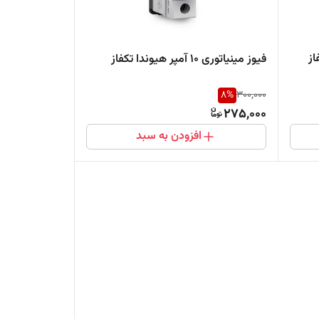
فیوز مینیاتوری ۱۰ آمپر هیوندا تکفاز
8
%
300,000
275,000
افزودن به سبد