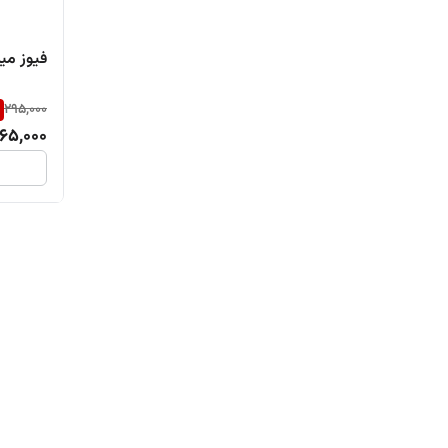
فیوز مینیاتوری۳۲آم
295,000
65,000