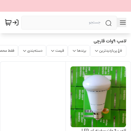
لامپ 9وات قارچی
پربازدیدترین
برندها
قیمت
دسته‌بندی
فقط محصو
لامپ ۹ وات سفینه ای LED