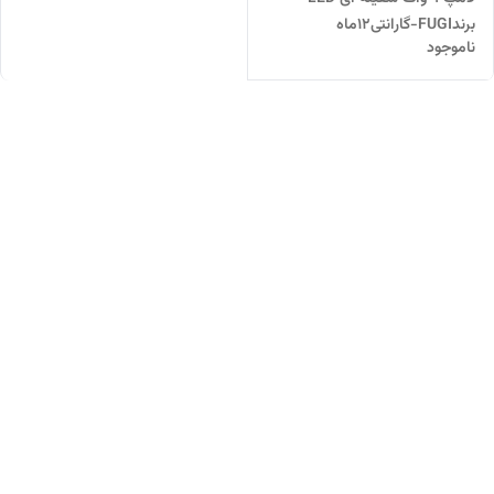
برندFUGI-گارانتی12ماه
ناموجود