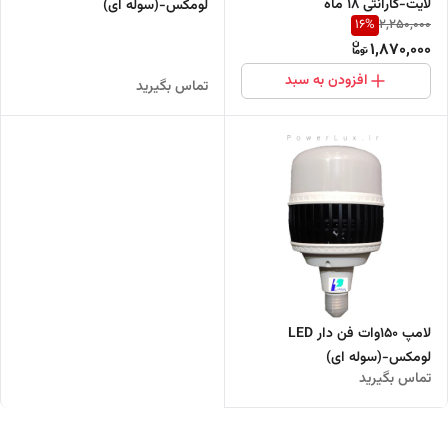
لایت-گارانتی 18 ماه
لومکس-(سوله ای)
16
%
2,250,000
1,870,000
افزودن به سبد
تماس بگیرید
لامپ ۱۵٠وات فن دار LED
لومکس-(سوله ای)
تماس بگیرید