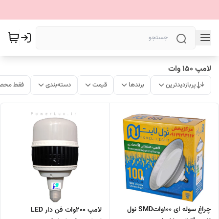
لامپ 150 وات
پربازدیدترین
برندها
قیمت
دسته‌بندی
فقط محصو
چراغ سوله ای 100واتSMD نول
لامپ ۲٠٠وات فن دار LED