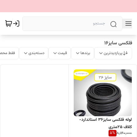
فلکسی سایز16
پربازدیدترین
برندها
قیمت
دسته‌بندی
فقط محصو
لوله فلکسی سایز36 استاندارد-
کلاف 25متری
5
%
8,140,000