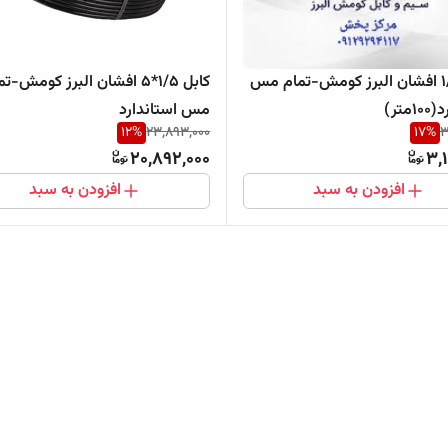
سیم 1/5 افشان البرز کومش-تمام مس
کابل 1/5*5 افشان البرز کومش-ت
متر)
مس استاندارد
12
%
23,893,000
17
%
3
20,892,000
3,
افزودن به سبد
افزودن به سبد