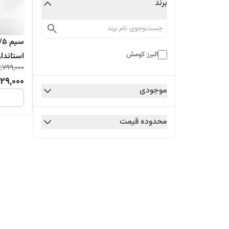
برند
البرز کومش
استاندارد(۱٠٠
,799,000
129,000
موجودی
محدوده قیمت