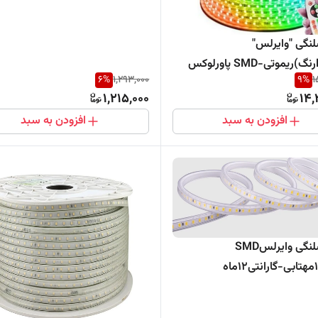
نگی "وایرلس"
س
6
%
1,293,000
9
%
1
1,215,000
14,
افزودن به سبد
افزودن به سبد
ریسه شلنگی وایرلسSMD