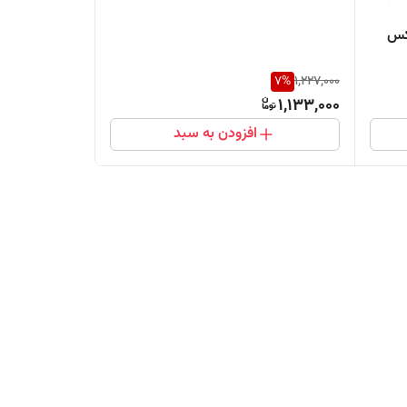
S پاورلوکس
7
%
1,227,000
1,133,000
افزودن به سبد