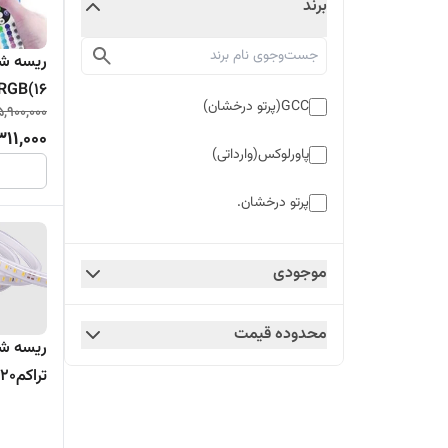
برند
ریسه شل
RGB(۱۶رنگ)ریموتی-SMD پاورلوک
GCC(پرتو درخشان)
5,900,000
311,000
پاورلوکس(وارداتی)
پرتو درخشان.
موجودی
محدوده قیمت
تراکم120مهتابی-گارانتی12ماه