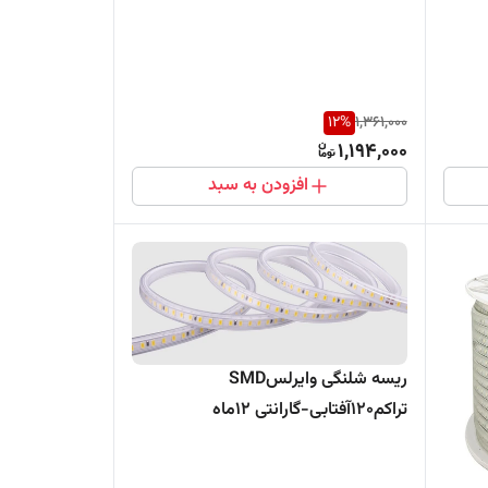
12
%
1,361,000
1,194,000
افزودن به سبد
ریسه شلنگی وایرلسSMD
تراکم120آفتابی-گارانتی 12ماه