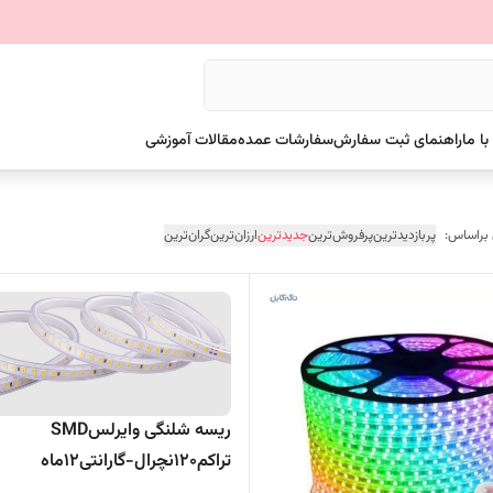
ا ما
راهنمای ثبت سفارش
سفارشات عمده
مقالات آموزشی
 براساس:
پربازدیدترین
پرفروش‌ترین
جدیدترین
ارزان‌ترین
گران‌ترین
ریسه شلنگی وایرلسSMD
تراکم120نچرال-گارانتی12ماه