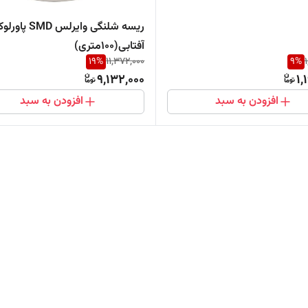
ریسه شلنگی وایرلس MD
آفتابی(100متری)
19
%
11,372,000
9
%
9,132,000
1,
افزودن به سبد
افزودن به سبد