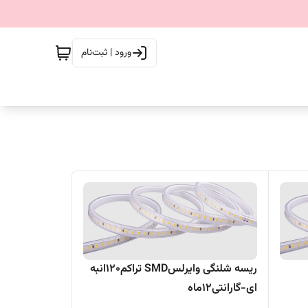
ورود | ثبت‌نام
ریسه شلنگی وایرلسSMD تراکم120انبه
ای-گارانتی12ماه