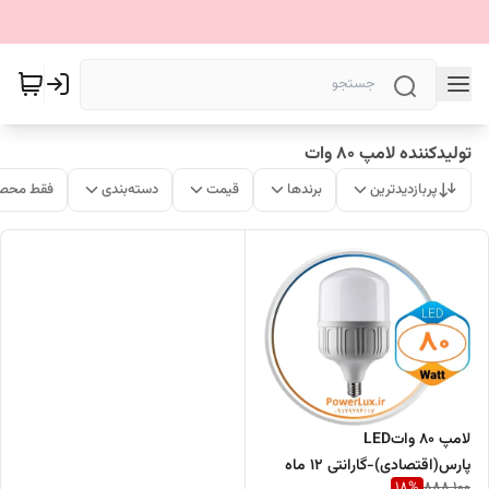
تولیدکننده لامپ ۸۰ وات
پربازدیدترین
برندها
قیمت
دسته‌بندی
فقط محصو
لامپ 80 واتLED
پارس(اقتصادی)-گارانتی ۱۲ ماه
18
%
888,100