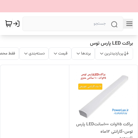
براکت LED پارس توس
پربازدیدترین
برندها
قیمت
دسته‌بندی
فقط محصو
براکت ۷۵وات ۱۰۰سانتLED پارس
توس-گارانتی ۱۲ماه