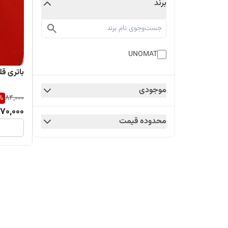
برند
UNOMAT
باتری قلمی UNOMAT ب
موجودی
%
84,000
70,000
محدوده قیمت