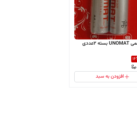
سته ۲عددی
16
افزودن به سبد