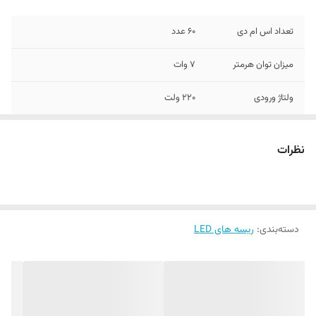
تعداد اس ام دی
60 عدد
میزان توان هرمتر
7 وات
ولتاژ ورودی
220 ولت
نری و مادگی دو سر
دارد
ریسه
نظرات
جنس طلق
پلاستیک شفاف
متراژ
30 سانتی متر
دسته‌بندی
:
ریسه های LED