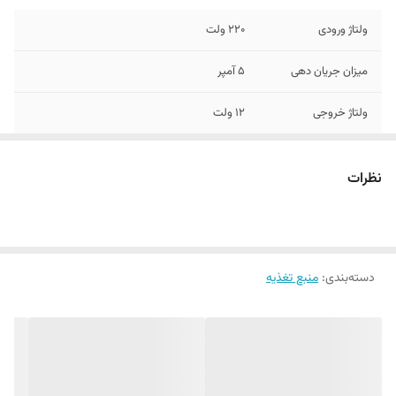
ولتاژ ورودی
220 ولت
میزان جریان دهی
5 آمپر
ولتاژ خروجی
12 ولت
برند
پاورلوکس
نظرات
دسته‌بندی
:
منبع تغذیه