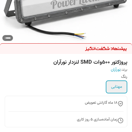
پروژکتور 500وات SMD لنزدار نورآران
برند:
نورآران
رنگ
مهتابی
۱۸ ماه گارانتی تعویض
زمان آماده‌سازی
5
روز کاری