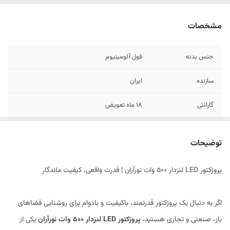
مشخصات
جنس بدنه
فول آلومینیوم
سازنده
ایران
گارانتی
۱۸ ماه تعویض
نوع لامپ
SMD با استفاده از لنزهای تقویت کننده
توضیحات
میزان پرتاب نور
بیش از ۲۰ متر
پروژکتور LED لنزدار 500 وات نورآران | قدرت واقعی، کیفیت ماندگار
میزان شدت نور
بیش از 25,000 لومن
میزان نفوذ آب و غبار
IP66(ضدآب و ضد گردوغبار)
اگر به دنبال یک پروژکتور قدرتمند، باکیفیت و بادوام برای روشنایی فضاهای
باز، صنعتی و تجاری هستید،
پروژکتور LED لنزدار 500 وات نورآران
یکی از
زاویه پخش نور
۱۲۰ درجه