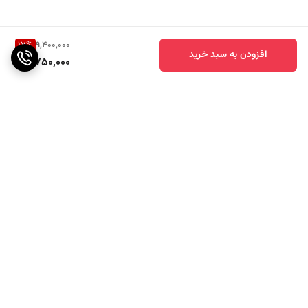
نوردهی استاندارد و
توان واقعی
، متفاوت از بسیاری از پروژکتورهای وات
غیرواقعی و درجه ۳ بازار
17
%
9,400,000
کیفیتی قابل رقابت با بسیاری از
پروژکتورهای رده‌بالا و گران‌تر
افزودن به سبد خرید
7,750,000
اگر قصد خرید
پروژکتور LED لنزدار 500 وات نورآران
را دارید،
پاورلوکس
الکتریک
با ارائه محصولات اصل، گارانتی معتبر، قیمت مناسب و ارسال سریع،
خریدی مطمئن و حرفه‌ای را برای شما فراهم کرده است. این محصول انتخابی
ایده‌آل برای کسانی است که به دنبال
نوردهی واقعی، دوام بالا و ارزش خرید
فوق‌العاده
هستند.
برگشت به بالا
**مشاوره و خرید عمده ۰۲۱۶۶۷۶۹۲۴۸**