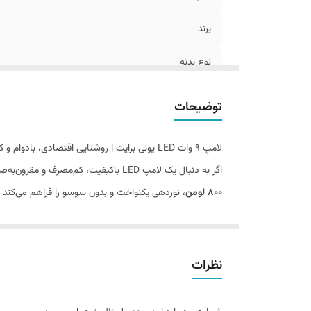
برند
نوع بدنه
نوع چیپ
توضیحات
گارانتی
لامپ ۹ وات LED یونی برایت | روشنایی اقتصادی، بادوام و کم‌مصرف
شار نوری
اگر به دنبال یک لامپ LED باکیفیت، کم‌مصرف و مقرون‌به‌صرفه برای منزل، محل کار یا فروشگاه هستید،
800 لومن
، نوردهی یکنواخت و بدون سوسو را فراهم می‌کند
مصرف انرژی
طول عمر 15,000
ساعت
باعث می‌شود تا سال‌ها بدون نیاز ب
بدنه مقاوم، روشن شدن آنی بدون تأخیر، تولید حرارت کم، ع
چراغ‌ها و لوسترهای رایج بسیار آسان کرده است.
نظرات
در
پاورلوکس الکتریک
منازل، دفاتر، فروشگاه‌ها و فضاهای اداری است.