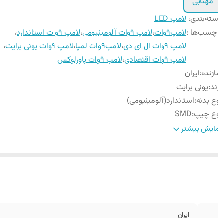
مهتابی
ته‌بندی
:
لامپ LED
چسب‌ها :
لامپ9وات
،
لامپ 9وات آلومینیومی
،
لامپ 9وات استاندارد
،
لامپ 9وات ال ای دی
،
لامپ9وات لمپا
،
لامپ ۹وات یونی برایت
،
لامپ ۹وات اقتصادی
،
لامپ ۹وات پاورلوکس
زنده
:
ایران
ند
:
یونی برایت
ع بدنه
:
استاندارد(آلومینیومی)
وع چیپ
:
SMD
رانتی
:
12 ماه
ایش بیشتر
ر نوری
:
بیش از ۸۰۰ لومن
رف انرژی
:
A+
ایران