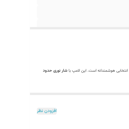
انتخابی هوشمندانه است. این لامپ با
شار نوری حدود
ت کیفیت و عملکرد محصول راحت می‌کند.
 لامپ است. سرپیچ استاندارد
E27
نیز نصب آن را روی اکثر
افزودن نظر
 و تست‌شده را به مشتریان ارائه دهیم؛ به همین دلیل لامپ LED 9 وات یونی برایت یکی از گزینه‌های پیشنهادی ما برای استفاده روزمره در