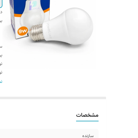
دس
بر
سا
بر
نو
ن
گا
نم
شا
مص
مشخصات
سازنده