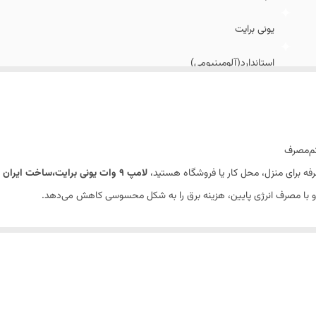
یونی برایت
استاندارد(آلومینیومی)
SMD
12 ماه
بیش از ۸۰۰ لومن
لامپ 9 وات یونی برایت،ساخت ایران
 و با مصرف انرژی پایین، هزینه برق را به شکل محسوسی کاهش می‌دهد.
A+
ه تعویض از این لامپ استفاده کنید. همچنین
گارانتی یک‌ساله
، خیال شما را از باب
دم وجود جیوه و مواد مضر، نور پایدار و پخش یکنواخت از دیگر ویژگی‌های مثبت این
تلاش می‌کنیم تنها محصولات باکیفیت