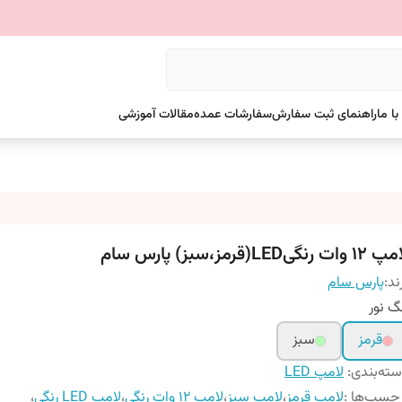
ا ما
راهنمای ثبت سفارش
سفارشات عمده
مقالات آموزشی
 وات رنگیLED(قرمز،سبز) پارس سام
ند:
پارس سام
گ نور
قرمز
سبز
ته‌بندی
:
لامپ LED
چسب‌ها :
لامپ قرمز
،
لامپ سبز
،
لامپ ۱۲ وات رنگی
،
لامپ LED رنگی
،