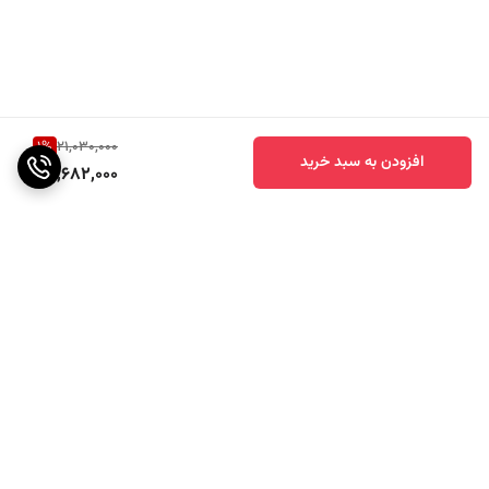
1
%
21,030,000
افزودن به سبد خرید
20,682,000
برگشت به بالا