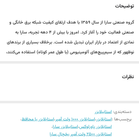
توضیحات
گروه صنعتی سارا از سال ۱۳۵۹ با هدف ارتقای کیفیت شبکه برق خانگی و
صنعتی فعالیت خود را آغاز کرد. امروز با بیش از ۴ دهه تجربه، سارا به
نمادی از اعتماد در بازار ایران تبدیل شده است. برخلاف بسیاری از برندهای
نوظهور که از سیم‌پیچ‌های آلومینیومی (با طول عمر کوتاه) استفاده می‌کنند،
تمام محصولات سارا در فروشگاه
پاورلوکس
با
تکنولوژی سیم‌پیچ تمام مس
ارائه می‌شوند که بالاترین راندمان و طول عمر را تضمین می‌کند.
نظرات
گارانتی و خدمات پس از فروش:
تمامی استابلایزرهای سارا دارای 12
ماه (1 سال) گارانتی معتبر
و ۱۰ سال
دسته‌بندی
:
استابیلایزر
پشتیبانی قطعات هستند. این بدین معناست که شما با خرید از
پاورلوکس
،
برچسب‌ها :
استابلایزر
،
استابلایزر 1000 ولت آمپر
،
استابلایزر با محافظ
،
نه تنها یک دستگاه، بلکه آرامش خاطر طولانی‌مدت را خریداری می‌کنید.
استابلایزر پاورلوکس
،
استابیلایزر سارا
،
استابلایزر 2500 ولت آمپر یخچال سارا