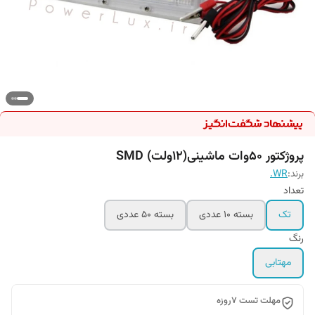
پروژکتور 50وات ماشینی(۱۲ولت) SMD
برند:
WR.
تعداد
تک
بسته 10 عددی
بسته 50 عددی
رنگ
مهتابی
مهلت تست 7روزه