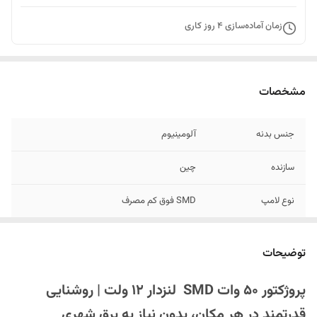
زمان آماده‌سازی
4
روز کاری
مشخصات
جنس بدنه
آلومینیوم
سازنده
چین
نوع لامپ
SMD فوق کم مصرف
میزان پرتاب نور
5 الی 6 متر
توضیحات
نوع تغذیه
12 ولت
پروژکتور 50 وات SMD لنزدار 12 ولت | روشنایی
توان
50 وات
قدرتمند در هر مکان، بدون نیاز به برق شهری