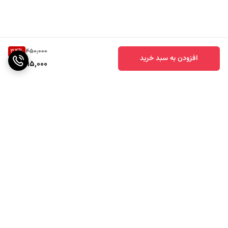
34
%
450,000
افزودن به سبد خرید
295,000
برگشت به بالا