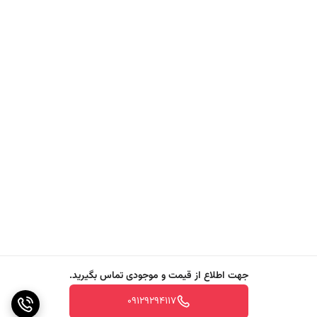
جهت اطلاع از قیمت و موجودی تماس بگیرید.
09129294117