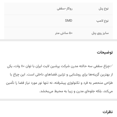
نوع پنل
روکار-سقفی
نوع لامپ
SMD
سایز روی پنل
۵۰ سانتی متر
قدرت پنل
۸۰ وات
توضیحات
سازنده
ایران
✅چراغ سقفی سه حالته مدرن شرکت پرشین لایت ایران با توان ۸۰ وات، یکی
میزان شدت نور
۶۸۰۰ لومن
از بهترین گزینه‌ها برای روشنایی و تزئین فضاهای داخلی است. این چراغ با
زاویه تابش نور
180 درجه
طراحی منحصر به فرد و تکنولوژی پیشرفته، نه تنها نور مورد نیاز فضا را تأمین
می‌کند، بلکه جلوه‌ای مدرن و زیبا به محیط می‌بخشد.
رنگ نور
قابلیت تنظیم نور در سه حالت آفتابی، مهتابی و
✅ویژگی‌های مهم
نچرال(ترکیبی)
🟥طراحی الماسی و مدرن: این چراغ سقفی با طرح الماسی و خطوط تمیز، به
نظرات
جنس بدنه
صفحه فلزی+طلق
راحتی با انواع دکوراسیون‌های مدرن هماهنگ می‌شود. این طراحی خاص،