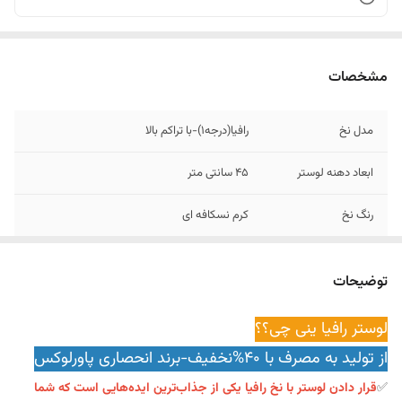
مشخصات
مدل نخ
رافیا(درجه۱)-با تراکم بالا
ابعاد دهنه لوستر
45 سانتی متر
رنگ نخ
کرم نسکافه ای
جنس فریم
فلز
توضیحات
نوع سرپیچ
معمولیE27
لوستر رافیا ینی چی؟؟
سازنده
ایران
از تولید به مصرف با 40%نخفیف-برند انحصاری پاورلوکس
وزن کالا
1.۶ کیلوگرم
✅
قرار دادن لوستر با نخ رافیا یکی از جذاب‌ترین ایده‌هایی است که شما