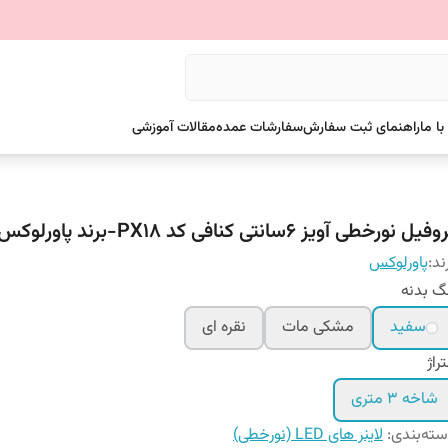
ا ما
راهنمای ثبت سفارش
سفارشات عمده
مقالات آموزشی
فیل نورخطی آویز 6سانتی کنافی کد PX18-برند پاورلوکس
ند:
پاورلوکس
گ بدنه
سفید
مشکی مات
نقره ای
راژ
شاخه 3 متری
ته‌بندی
:
لاینر های LED (نورخطی)