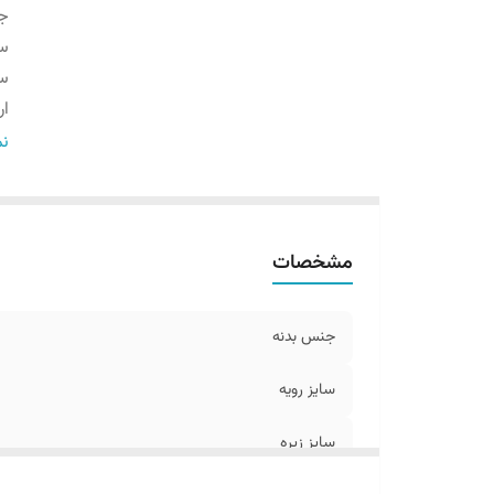
ج
سا
سا
ار
ن
نم
نو
بر
نو
مشخصات
گا
جنس بدنه
سایز رویه
سایز زیره