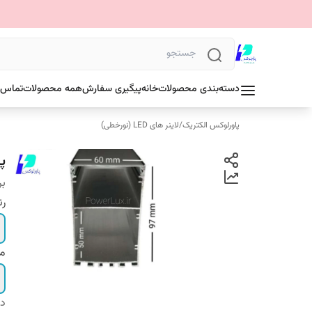
دسته‌بندی محصولات
خانه
پیگیری سفارش
همه محصولات
تماس ب
پاورلوکس الکتریک
/
لاینر های LED (نورخطی)
پرو
بر
رن
مت
دس