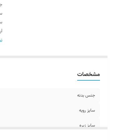
ج
سا
سا
ار
ن
نم
نو
بر
نو
مشخصات
گا
جنس بدنه
سایز رویه
سایز زیره