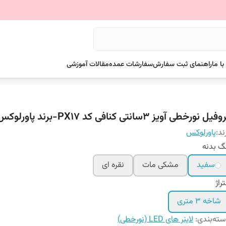
ا ما
راهنمای ثبت سفارش
سفارشات عمده
مقالات آموزشی
فیل نورخطی آویز 3سانتی کنافی کد PX17-برند پاورلوکس
ند:
پاورلوکس
گ بدنه
سفید
مشکی مات
نقره ای
راژ
شاخه 3 متری
ته‌بندی
:
لاینر های LED (نورخطی)