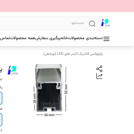
دسته‌بندی محصولات
خانه
پیگیری سفارش
همه محصولات
تماس ب
پاورلوکس الکتریک
/
لاینر های LED (نورخطی)
پرو
بر
رن
مت
دس