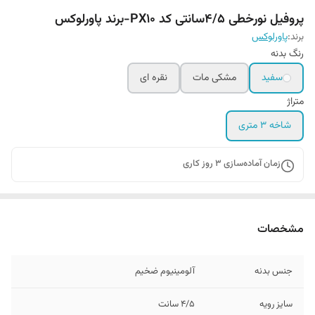
پروفیل نورخطی 4/5سانتی کد PX10-برند پاورلوکس
برند:
پاورلوکس
رنگ بدنه
سفید
مشکی مات
نقره ای
متراژ
شاخه 3 متری
زمان آماده‌سازی
3
روز کاری
مشخصات
جنس بدنه
آلومینیوم ضخیم
سایز رویه
4/5 سانت