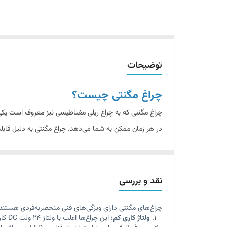
توضیحات
چراغ مگنتی چیست؟
چراغ مگنتی که به چراغ ریلی مغناطیسی نیز معروف است یکی 
در هر زمان ممکن به شما می‌دهد. چراغ مگنتی به دلیل قابلیت 
سبک‌های مختلف عمودی و افقی را بر روی دیوارها و سقف‌ها ط
دارد، اولین انتخاب برای نورپردازی مدرن تبدیل‌شده است.
چراغ مگنت ؛ به شکل های
توکار
و
روکار
تولید و طراحی می ش
نقد و بررسی
مغناطیسی(مگنتی) انجام می شود. در واقع مسیر این ریل 
چراغ‌های مگنتی دارای ویژگی‌های فنی منحصربه‌فردی هستند ک
توجه داشته باشید که برخلاف سیستم های روشنایی قدیمی شما م
ولتاژ کاری کم:
این چراغ‌ها اغلب با ولتاژ 24 ولت DC کار می‌کنند که ایمنی بیشتری را در محیط فراهم می‌کند.
دیزاین منزل یا محل کار جای منابع نوری و حتی مدل چیدمان 