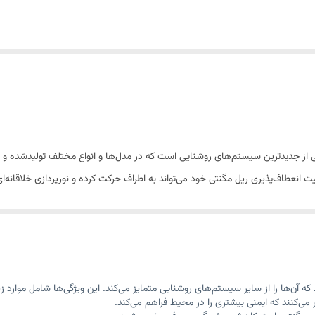
از جدیدترین سیستم‌های روشنایی است که در مدل‌ها و انواع مختلف تولیدشده و باا
انعطاف‌پذیری ریل مگنتی خود می‌تواند به اطراف حرکت کرده و نورپردازی خلاقانه‌ای ر
راحی کرد و بسیاری از ایده‌های خلاقانه نورپردازی مغناطیسی را اجرا کرد. چراغ م
وند و علاوه بر روشنایی به زیباتر شدن فضا کمک می کنند. در این روش ؛ اتصال چ
دارای هادی های الکتریکی است که به کمک آن؛ چراغ های نصب شده داخل ریل روش
ه آن‌ها را از سایر سیستم‌های روشنایی متمایز می‌کند. این ویژگی‌ها شامل موارد ز
ی توانید در هر زمانی که خواستید منابع نور را در داخل ریل حرکت داده و به زبان س
آن ها را تغییر دهید.به طور کل باید گفت این چراغ ها به آسانی نصب و به راحتی جا