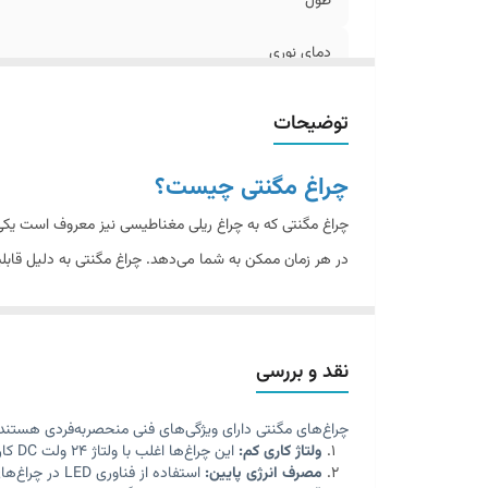
طول
دمای نوری
میزان شدت نور
توضیحات
شاخص نمود رنگی
چراغ مگنتی چیست؟
طول عمر
چراغ مگنتی که به چراغ ریلی مغناطیسی نیز معروف است یکی 
در هر زمان ممکن به شما می‌دهد. چراغ مگنتی به دلیل قابلیت 
شاخص مصرف انرژی
سبک‌های مختلف عمودی و افقی را بر روی دیوارها و سقف‌ها ط
دارد، اولین انتخاب برای نورپردازی مدرن تبدیل‌شده است.
چراغ مگنت ؛ به شکل های
توکار
و
روکار
تولید و طراحی می ش
نقد و بررسی
مغناطیسی(مگنتی) انجام می شود. در واقع مسیر این ریل 
چراغ‌های مگنتی دارای ویژگی‌های فنی منحصربه‌فردی هستند ک
توجه داشته باشید که برخلاف سیستم های روشنایی قدیمی شما م
ولتاژ کاری کم:
این چراغ‌ها اغلب با ولتاژ 24 ولت DC کار می‌کنند که ایمنی بیشتری را در محیط فراهم می‌کند.
دیزاین منزل یا محل کار جای منابع نوری و حتی مدل چیدمان 
مصرف انرژی پایین:
استفاده از فناوری LED در چراغ‌های مگنتی باعث کاهش چشمگیر مصرف برق می‌شود.