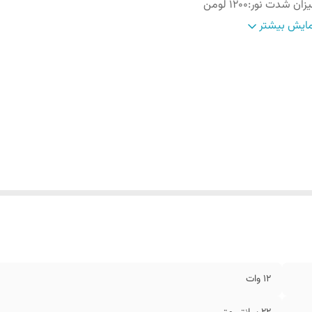
زان شدت نور
:
1200 لومن
اخص نمود رنگی
:
90 CRI
ایش بیشتر
ل عمر
:
20000 ساعت
اخص مصرف انرژی
:
A++
12 وات