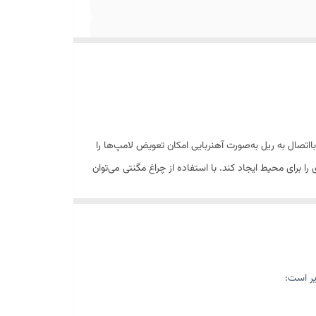
تصال به ریل به‌صورت آهنربایی امکان تعویض لامپ‌ها را
ا برای محیط ایجاد کند. با استفاده از چراغ مگنتی می‌توان
گنتی با توجه به روش نصب سریع و آسان و جلوه تزئینی که
راغ ها بدون سیم کشی و به کمک ریل های
ن می شوند.
یر است:
اده تر چراغ ها را جا به جا کنید و به راحتی با تغییر
 به جا می شوند و درون ریل خود حرکت می کنند. از این رو