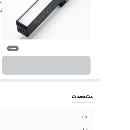
می
ش
نم
طو
ش
مشخصات
توان