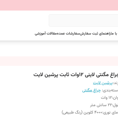
ا ما
راهنمای ثبت سفارش
سفارشات عمده
مقالات آموزشی
غ مگنتی لاینی 12وات ثابت پرشین لایت
ند:
پرشین لایت
ته‌بندی
:
چراغ مگنتی
ان
:
12 وات
ول
:
22 سانتی متر
ای نوری
:
4000 کلوین (رنگ طبیعی)