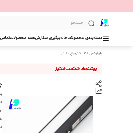
دسته‌بندی محصولات
خانه
پیگیری سفارش
همه محصولات
تماس ب
پاورلوکس الکتریک
/
چراغ مگنتی
چرا
بر
دس
تو
ط
دم