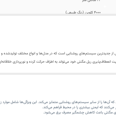
22 سانتی متر
4000 کلوین (رنگ طبیعی)
1200 لومن
90 CRI
20000 ساعت
از جدیدترین سیستم‌های روشنایی است که در مدل‌ها و انواع مختلف تولیدشده و باا
انعطاف‌پذیری ریل مگنتی خود می‌تواند به اطراف حرکت کرده و نورپردازی خلاقانه‌ای ر
A++
راحی کرد و بسیاری از ایده‌های خلاقانه نورپردازی مغناطیسی را اجرا کرد. چراغ م
وند و علاوه بر روشنایی به زیباتر شدن فضا کمک می کنند. در این روش ؛ اتصال چ
دارای هادی های الکتریکی است که به کمک آن؛ چراغ های نصب شده داخل ریل روش
ه آن‌ها را از سایر سیستم‌های روشنایی متمایز می‌کند. این ویژگی‌ها شامل موارد ز
ی توانید در هر زمانی که خواستید منابع نور را در داخل ریل حرکت داده و به زبان س
آن ها را تغییر دهید.به طور کل باید گفت این چراغ ها به آسانی نصب و به راحتی جا