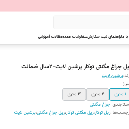
ا ما
راهنمای ثبت سفارش
سفارشات عمده
مقالات آموزشی
ل چراغ مگنتی توکار پرشین لایت-2سال ضمانت
ند:
پرشین لایت
راژ
1 متری
2 متری
3 متری
ته‌بندی
:
چراغ مگنتی
چسب‌ها :
ریل توکار
،
ریل مگنتی توکار
،
ریل چراغ مگنتی
،
پرشین لایت