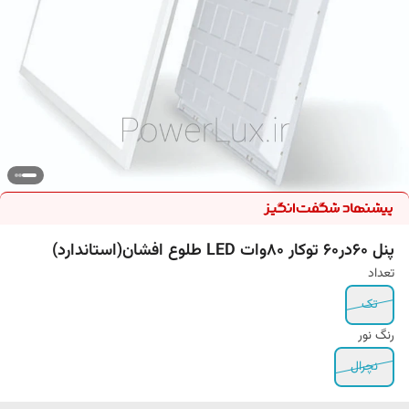
پنل 60در60 توکار 80وات LED طلوع افشان(استاندارد)
تعداد
تک
رنگ نور
نچرال