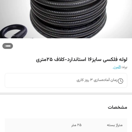
لوله فلکسی سایز16 استاندارد-کلاف 25متری
برند:
البرز.
زمان آماده‌سازی
3
روز کاری
مشخصات
متراژ بسته
25 متر