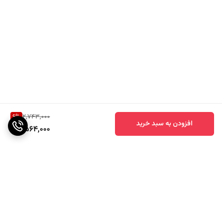
6
%
2,743,000
افزودن به سبد خرید
2,564,000