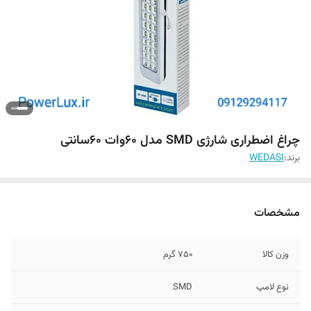
چراغ اضطراری شارژی SMD مدل 60وات 60سانتی
برند:
WEDASI
مشخصات
وزن کالا
750 گرم
نوع لامپ
SMD