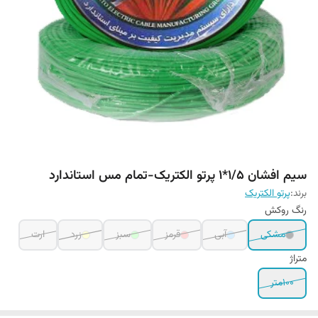
سیم افشان 1/5*1 پرتو الکتریک-تمام مس استاندارد
برند:
پرتو الکتریک
رنگ روکش
مشکی
آبی
قرمز
سبز
زرد
ارت
متراژ
100متر